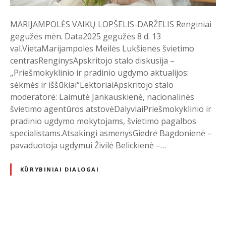
s
i
MARIJAMPOLĖS VAIKŲ LOPŠELIS-DARŽELIS Renginiai
o
gegužės mėn. Data2025 gegužės 8 d. 13
r
val.VietaMarijampolės Meilės Lukšienės švietimo
e
centrasRenginysApskritojo stalo diskusija –
n
„Priešmokyklinio ir pradinio ugdymo aktualijos:
g
sėkmės ir iššūkiai“LektoriaiApskritojo stalo
i
moderatorė: Laimutė Jankauskienė, nacionalinės
n
švietimo agentūros atstovėDalyviaiPriešmokyklinio ir
i
pradinio ugdymo mokytojams, švietimo pagalbos
a
specialistams.Atsakingi asmenysGiedrė Bagdonienė –
i
pavaduotoja ugdymui Živilė Belickienė –…
KŪRYBINIAI DIALOGAI