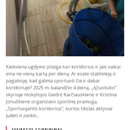
d
o
r
i
u
s
2
0
2
Kiekviena ugdymo įstaiga turi koridorius ir jais vaikai
5
eina ne vieną kartą per dieną. Ar esate stabtelėję ir
pagalvoję, kad galima sportuoti čia ir dabar
koridoriuje? 2025 m. balandžio 4 dieną, „Ąžuoliuko”
skyriuje mokytojos Giedrė Karčiauskienė ir Kristina
Jonuškienė organizavo sportinę pramogą
„Sportuojantis koridorius”, kurios tikslas aktyviai
judėti ir įveikti…
SVEIKATOS STIPRINIMAS