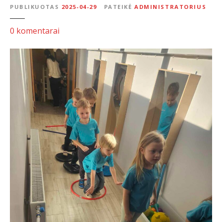
PUBLIKUOTAS
2025-04-29
PATEIKĖ
ADMINISTRATORIUS
S
0
komentarai
p
o
r
t
u
o
j
a
n
t
i
s
k
o
r
i